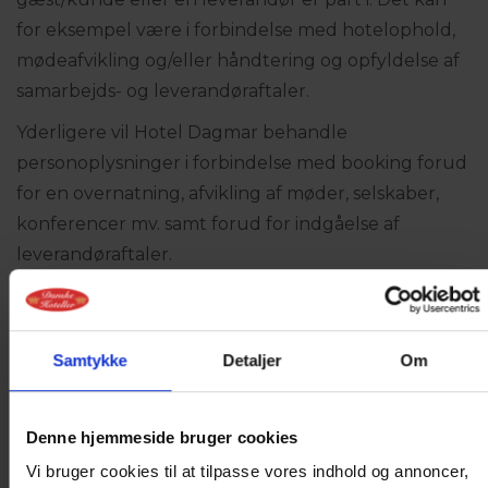
for eksempel være i forbindelse med hotelophold,
mødeafvikling og/eller håndtering og opfyldelse af
samarbejds- og leverandøraftaler.
Yderligere vil Hotel Dagmar behandle
personoplysninger i forbindelse med booking forud
for en overnatning, afvikling af møder, selskaber,
konferencer mv. samt forud for indgåelse af
leverandøraftaler.
I nogle tilfælde vil Hotel Dagmars behandling af
personoplysninger finde sted som led i, at Hotel
Dagmar forfølger en legitim/saglig interesse, som
Samtykke
Detaljer
Om
går forud for gæstens/kundens/leverandørens (den
registreredes) interesser.
Denne hjemmeside bruger cookies
En sådan legitim interesse kan eksempelvis være
Vi bruger cookies til at tilpasse vores indhold og annoncer,