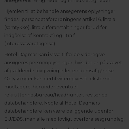
ansøgerens rettigheder og frihedsrettigheder.
Hjemlen til at behandle ansøgerens oplysninger
findes i persondataforordningens artikel 6, litra a
(samtykke), litra b (foranstaltninger forud for
indgåelse af kontrakt) og litra f
(interessevaretagelse).
Hotel Dagmar kan i visse tilfælde videregive
ansøgeres personoplysninger, hvis det er påkrævet
af gældende lovgivning eller en domsafgørelse.
Oplysninger kan dertil videregives til eksterne
modtagere, herunder eventuel
rekrutteringsbureau/headhunter, revisor og
databehandlere. Nogle af Hotel Dagmars
databehandlere kan være beliggende udenfor
EU/EØS, men alle med lovligt overførelsesgrundlag.