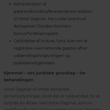
Administration af
gæsters/kunders/leverandørers relation
til Hotel Dagmar, herunder eventuel
deltagelse i Danske Hotellers
bonus/fordelsprogram.
Opfyldelse af lovkrav, f.eks. krav om at
registrere overnattende gæster efter
udlændingelovgivningen og
pasbekendtgørelsen.
Hjemmel
–
det juridiske grundlag
–
for
behandlingen
Hotel Dagmar vil oftest behandle
personoplysninger, fordi det er nødvendigt for at
opfylde en aftale med Hotel Dagmar, som en
gæst/kunde eller en leverandør er part i. Det kan