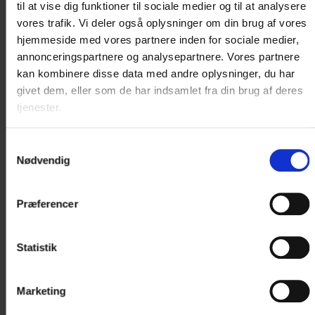
udarbejdelse af statistik, kundeundersøgelser,
til at vise dig funktioner til sociale medier og til at analysere
markedsføring og analyse af generel
vores trafik. Vi deler også oplysninger om din brug af vores
hjemmeside med vores partnere inden for sociale medier,
gæste-/kundeadfærd, som har til hensigt generelt
annonceringspartnere og analysepartnere. Vores partnere
at forbedre oplevelsen hos Hotel Dagmar og
kan kombinere disse data med andre oplysninger, du har
kvaliteten af Hotel Dagmars serviceydelser og
givet dem, eller som de har indsamlet fra din brug af deres
produkter.
tjenester.
Hvis en gæst/kunde i forbindelse med dennes
ophold/besøg hos Hotel Dagmar oplyser særlige
Samtykkevalg
Nødvendig
personlige præferencer eller hensyn, herunder
f.eks. helbredsmæssige oplysninger, handicap,
Præferencer
religiøs overbevisning eller lignende,
anvender Hotel Dagmar alene oplysningerne til at
sikre, at der tages hensyn til gæstens/kundens
Statistik
personlige præferencer, helbred etc.
I nogle situationer modtager Hotel
Marketing
Dagmar personoplysninger fra tredjepart, f.eks. et