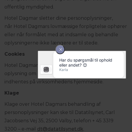
offentlig myndighed.
Hotel Dagmar sletter dine personoplysninger,
når Hotel Dagmars lovmæssige forpligtelse ophører
eller når formålet med at indsamle og behandle
oplysningerne ikke længere er til stede.
Cookies
Hotel Dagmar anvender cookies. Yderligere
oplysning om Hotel Dagmars cookiepolitik kan
indhentes på virksomhedens hjemmeside.
Klage
Klage over Hotel Dagmars behandling af
personoplysninger kan ske til Datatilsynet, Carl
Jacobsens Vej 35, 2500 Valby, telefon + 45 3319
3200 – e-mail
dt@datatilsynet.dk
.